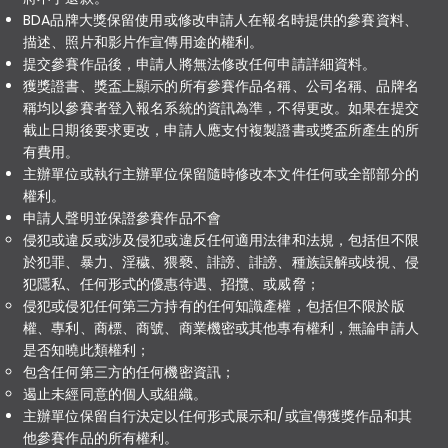
BDA品牌大獎保留使用或修改申請人在報名時提供的參賽資料、
描述、照片和影片作宣傳用途的權利。
提交參賽作品後，申請人將無法修改任何申請詳細資料。
獲獎證書、獎盃上顯示的所有參賽作品名稱、公司名稱、品牌名
稱均以參賽者登入報名系統的資訊為準，不得更改。如果在提交
截止日期後要求更改，申請人應支付複製證書或獎盃所產生的所
有費用。
主辦單位或執行主辦單位保留隨時修改本文件任何或全部部分的
權利。
申請人聲明並保證參賽作品不會
侵犯或違反或涉及侵犯或違反任何適用法律和法規，包括但不限
於犯罪、暴力、淫穢、猥褻、誹謗、誹謗、種族誤解或歧視、侵
犯隱私、任何形式的優惠待遇、招攬、或威脅；
侵犯或侵犯任何第三方持有的任何知識產權，包括但不限於版
權、專利、商標、商號、商業機密或其他專有權利，無論申請人
是否知曉此類權利；
包含任何第三方的任何機密資訊；
遏止未經同意的個人或組織。
主辦單位保留自行決定以任何形式展示和/或宣傳獲獎作品和其
他參賽作品的所有權利。